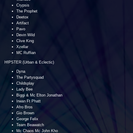
Crypsis
The Prophet
Deetox
Artifact
Pavo
Devin Wild
Clive King
Xzellar
MC Ruffian
H!PSTER (Urban & Eclectic)
Dyna
The Partysquad
Childsplay
Lady Bee
Biggi & Mc Elton Jonathan
Irwan Ft Phatt
Afro Bros
Gio Brown
George Felix
Team Beawatch
Mc Chaos Mc John Kho