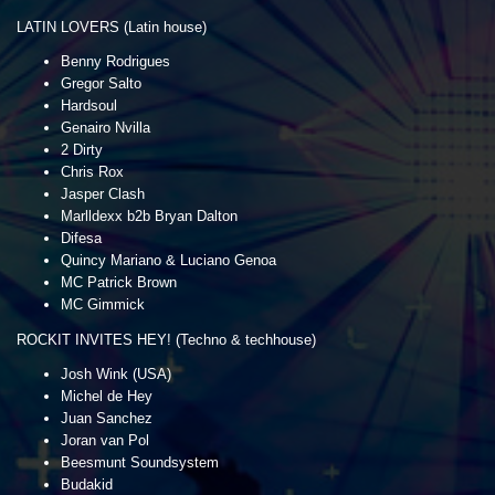
LATIN LOVERS (Latin house)
Benny Rodrigues
Gregor Salto
Hardsoul
Genairo Nvilla
2 Dirty
Chris Rox
Jasper Clash
Marlldexx b2b Bryan Dalton
Difesa
Quincy Mariano & Luciano Genoa
MC Patrick Brown
MC Gimmick
ROCKIT INVITES HEY! (Techno & techhouse)
Josh Wink (USA)
Michel de Hey
Juan Sanchez
Joran van Pol
Beesmunt Soundsystem
Budakid