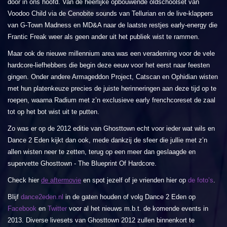
door in ons hoofd. Van de heerlijke opbouwende oldschoolset van
Voodoo Child via de Cenobite sounds van Tellurian en de live-klappers
van G-Town Madness en MD&A naar de laatste restjes early-energy die
Frantic Freak weer als geen ander uit het publiek wist te rammen.
Maar ook de nieuwe millennium area was een verademing voor de vele
hardcore-liefhebbers die begin deze eeuw voor het eerst naar feesten
gingen. Onder andere Armageddon Project, Catscan en Ophidian wisten
met hun platenkeuze precies de juiste herinneringen aan deze tijd op te
roepen, waarna Radium met z’n exclusieve early frenchcoreset de zaal
tot op het bot wist uit te putten.
Zo was er op de 2012 editie van Ghosttown echt voor ieder wat wils en
Dance 2 Eden kijkt dan ook, mede dankzij de sfeer die jullie met z’n
allen wisten neer te zetten, terug op een meer dan geslaagde en
supervette Ghosttown - The Blueprint Of Hardcore.
Check hier
de aftermovie
en spot jezelf of je vrienden hier op
de foto’s
.
Blijf
dance2eden.nl
in de gaten houden of volg Dance 2 Eden op
Facebook
en
Twitter
voor al het nieuws m.b.t. de komende events in
2013. Diverse livesets van Ghosttown 2012 zullen binnenkort te