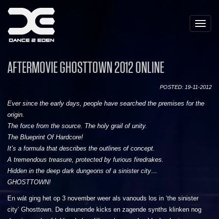
Toggle
naviga
AFTERMOVIE GHOSTTOWN 2012 ONLINE
POSTED: 19-11-2012
Ever since the early days, people have searched the premises for the
origin.
The force from the source. The holy grail of unity.
The Blueprint Of Hardcore!
It’s a formula that describes the outlines of concept.
A tremendous treasure, protected by furious firedrakes.
Hidden in the deep dark dungeons of a sinister city…
GHOSTTOWN!
En wát ging het op 3 november weer als vanouds los in ‘the sinister
city’ Ghosttown. De dreunende kicks en zagende synths klinken nog