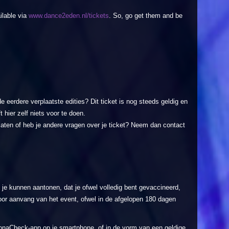
ilable via
www.dance2eden.nl/tickets
. So, go get them and be
de eerdere verplaatste edities? Dit ticket is nog steeds geldig en
 hier zelf niets voor te doen.
elaten of heb je andere vragen over je ticket? Neem dan contact
je kunnen aantonen, dat je ofwel volledig bent gevaccineerd,
voor aanvang van het event, ofwel in de afgelopen 180 dagen
onaCheck-app op je smartphone, of in de vorm van een geldige