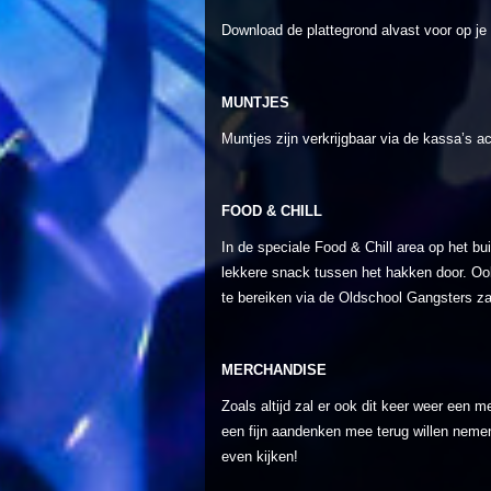
Download de plattegrond alvast voor op je
MUNTJES
Muntjes zijn verkrijgbaar via de kassa’s a
FOOD & CHILL
In de speciale Food & Chill area op het bu
lekkere snack tussen het hakken door. Ook
te bereiken via de Oldschool Gangsters za
MER
CHA
NDIS
E
Zoals altijd zal er ook dit keer weer een
een fijn aandenken mee terug willen nemen
even kijken!