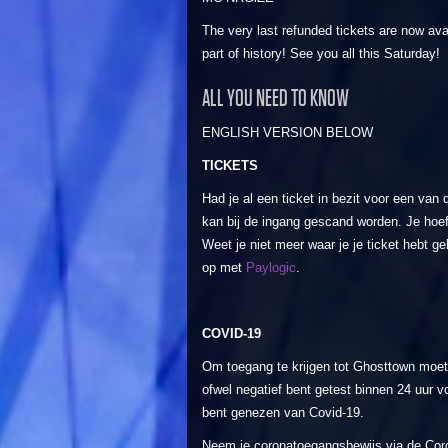
The very last refunded tickets are now ava
part of history! See you all this Saturday!
ALL YOU NEED TO KNOW
ENGLISH VERSION BELOW
TICKETS
Had je al een ticket in bezit voor een van 
kan bij de ingang gescand worden. Je hoeft
Weet je niet meer waar je je ticket hebt g
op met
Paylogic
.
COVID-19
Om toegang te krijgen tot Ghosttown moet 
ofwel negatief bent getest binnen 24 uur 
bent genezen van Covid-19.
Neem je coronatoegangsbewijs via de Cor