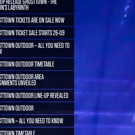
-UP RELEASE GHOSTTOWN - THE
ON'S LABYRINTH
TTOWN TICKETS ARE ON SALE NOW
TTOWN TICKET SALE STARTS 26-09
TTOWN OUTDOOR – ALL YOU NEED TO
W
TTOWN OUTDOOR TIMETABLE
TTOWN OUTDOOR AREA
GNMENTS UNVEILED
TTOWN OUTDOOR LINE-UP REVEALED
STTOWN OUTDOOR
TTOWN – ALL YOU NEED TO KNOW
TTOWN TIMETABLE