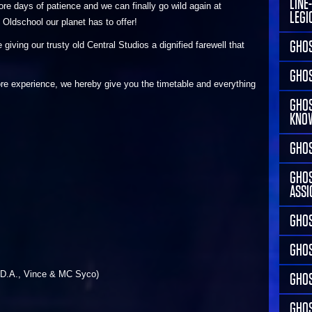
LINE
e days of patience and we can finally go wild again at
LEGI
Oldschool our planet has to offer!
GHOS
giving our trusty old Central Studios a dignified farewell that
GHOS
ore experience, we hereby give you the timetable and everything
GHOS
KNO
GHOS
GHOS
ASSI
GHOS
GHO
.D.A., Vince & MC Syco)
GHOS
GHOS