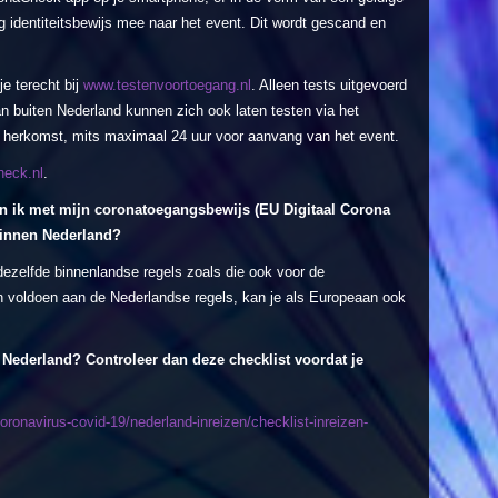
 identiteitsbewijs mee naar het event. Dit wordt gescand en
e terecht bij
www.testenvoortoegang.nl
. Alleen tests uitgevoerd
an buiten Nederland kunnen zich ook laten testen via het
van herkomst, mits maximaal 24 uur voor aanvang van het event.
eck.nl
.
an ik met mijn
coronat
oegangsbewijs
(EU Digitaal Corona
binnen Nederland?
dezelfde binnenlandse regels zoals die ook voor de
 voldoen aan de Nederlandse regels, kan je als Europeaan ook
r Nederland? Controleer dan deze checklist voordat je
oronavirus-covid-19/nederland-inreizen/checklist-inreizen-