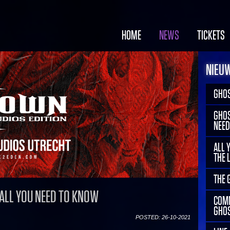
HOME
NEWS
TICKETS
NIEU
GHOS
GHOS
NEED
ALL 
THE 
THE 
ALL YOU NEED TO KNOW
COMM
GHOS
POSTED: 26-10-2021