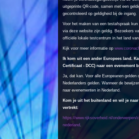
uitgeprinte QR-code, samen met een geldig
gecontroleerd op geldigheid bij de ingang.
Voor het maken van een testafspraak kun j
via deze website zijn geldig. Bezoekers v
officiële lokale testcentrum in het land 
Kijk voor meer informatie op
www.coronach
Ik kom uit een ander Europees land. K
Certificaat - DCC) naar een evenement 
Ja, dat kan. Voor alle Europeanen gelden 
Nederlanders gelden. Wanneer de bewijzen
naar evenementen in Nederland.
Kom je uit het buitenland en wil je naa
vertrekt:
https://www.rijksoverheid.nl/onderwerpen/c
nederland
.