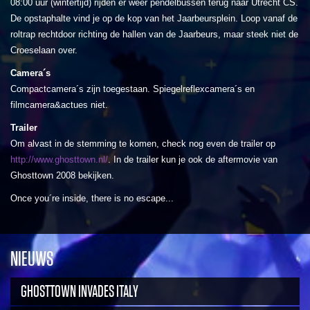
08:00 uur (wintertijd) rijden er weer pendelbussen terug naar Utrecht CS.
De opstaphalte vind je op de kop van het Jaarbeursplein. Loop vanaf de
roltrap rechtdoor richting de hallen van de Jaarbeurs, maar steek niet de
Croeselaan over.
Camera´s
Compactcamera´s zijn toegestaan. Spiegelreflexcamera´s en
filmcamera&actues niet.
Trailer
Om alvast in de stemming te komen, check nog even de trailer op
http://www.ghosttown.nl/
. In de trailer kun je ook de aftermovie van
Ghosttown 2008 bekijken.
Once you´re inside, there is no escape...
NIEUWS
GHOSTTOWN INVADES ITALY