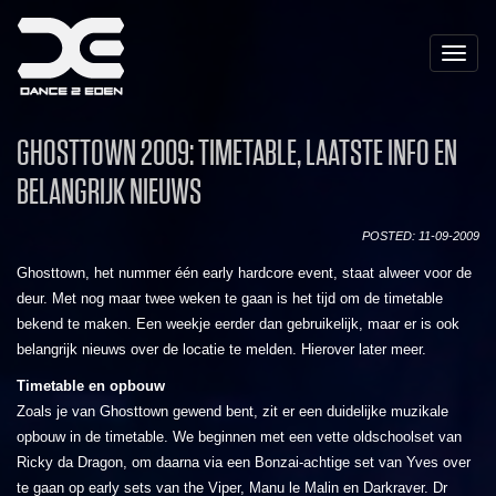
Toggle
naviga
GHOSTTOWN 2009: TIMETABLE, LAATSTE INFO EN
BELANGRIJK NIEUWS
POSTED: 11-09-2009
Ghosttown, het nummer één early hardcore event, staat alweer voor de
deur. Met nog maar twee weken te gaan is het tijd om de timetable
bekend te maken. Een weekje eerder dan gebruikelijk, maar er is ook
belangrijk nieuws over de locatie te melden. Hierover later meer.
Timetable en opbouw
Zoals je van Ghosttown gewend bent, zit er een duidelijke muzikale
opbouw in de timetable. We beginnen met een vette oldschoolset van
Ricky da Dragon, om daarna via een Bonzai-achtige set van Yves over
te gaan op early sets van the Viper, Manu le Malin en Darkraver. Dr