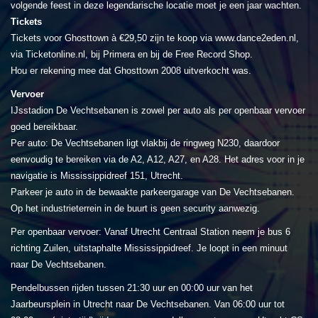
volgende feest in deze legendarische locatie moet je een jaar wachten.
Tickets
Tickets voor Ghosttown à €29,50 zijn te koop via www.dance2eden.nl,
via Ticketonline.nl, bij Primera en bij de Free Record Shop.
Hou er rekening mee dat Ghosttown 2008 uitverkocht was.
Vervoer
IJsstadion De Vechtsebanen is zowel per auto als per openbaar vervoer
goed bereikbaar.
Per auto: De Vechtsebanen ligt vlakbij de ringweg N230, daardoor
eenvoudig te bereiken via de A2, A12, A27, en A28. Het adres voor in je
navigatie is Mississippidreef 151, Utrecht.
Parkeer je auto in de bewaakte parkeergarage van De Vechtsebanen.
Op het industrieterrein in de buurt is geen security aanwezig.
Per openbaar vervoer: Vanaf Utrecht Centraal Station neem je bus 6
richting Zuilen, uitstaphalte Mississippidreef. Je loopt in een minuut
naar De Vechtsebanen.
Pendelbussen rijden tussen 21:30 uur en 00:00 uur van het
Jaarbeursplein in Utrecht naar De Vechtsebanen. Van 06:00 uur tot