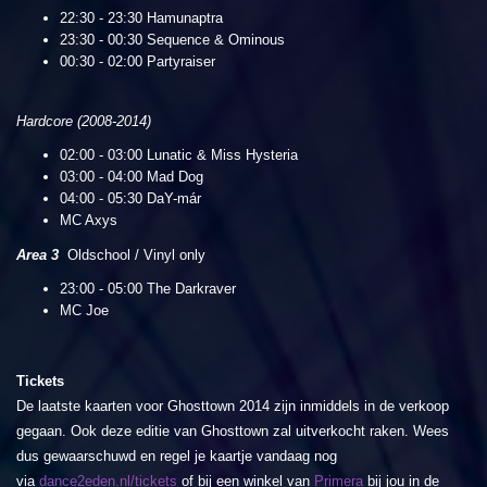
22:30 - 23:30 Hamunaptra
23:30 - 00:30 Sequence & Ominous
00:30 - 02:00 Partyraiser
Hardcore (2008-2014)
02:00 - 03:00 Lunatic & Miss Hysteria
03:00 - 04:00 Mad Dog
04:00 - 05:30 DaY-már
MC Axys
Area 3
Oldschool / Vinyl only
23:00 - 05:00 The Darkraver
MC Joe
Tickets
De laatste kaarten voor Ghosttown 2014 zijn inmiddels in de verkoop
gegaan. Ook deze editie van Ghosttown zal uitverkocht raken. Wees
dus gewaarschuwd en regel je kaartje vandaag nog
via
dance2eden.nl/tickets
of bij een winkel van
Primera
bij jou in de