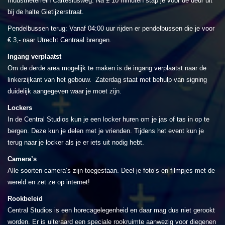
Industrieterrein Cartesiusweg. Na ± 10 minuten stap je voor de deur uit
bij de halte Gietijzerstraat.
Pendelbussen terug: Vanaf 04:00 uur rijden er pendelbussen die je voor
€ 3,- naar Utrecht Centraal brengen.
Ingang verplaatst
Om de derde area mogelijk te maken is de ingang verplaatst naar de
linkerzijkant van het gebouw. Zaterdag staat met behulp van signing
duidelijk aangegeven waar je moet zijn.
Lockers
In de Central Studios kun je een locker huren om je jas of tas in op te
bergen. Deze kun je delen met je vrienden. Tijdens het event kun je
terug naar je locker als je er iets uit nodig hebt.
Camera’s
Alle soorten camera’s zijn toegestaan. Deel je foto’s en filmpjes met de
wereld en zet ze op internet!
Rookbeleid
Central Studios is een horecagelegenheid en daar mag dus niet gerookt
worden. Er is uiteraard een speciale rookruimte aanwezig voor diegenen