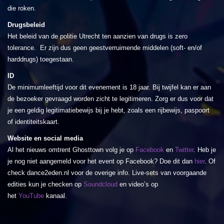
die roken.
Drugsbeleid
Het beleid van de politie Utrecht ten aanzien van drugs is zero
tolerance. Er zijn dus geen geestverruimende middelen (soft- en/of
harddrugs) toegestaan.
ID
De minimumleeftijd voor dit evenement is 18 jaar. Bij twijfel kan er aan
de bezoeker gevraagd worden zicht te legitimeren. Zorg er dus voor dat
je een geldig legitimatiebewijs bij je hebt, zoals een rijbewijs, paspoort
of identiteitskaart.
Website en social media
Al het nieuws omtrent Ghosttown volg je op
Facebook
en
Twitter
. Heb je
je nog niet aangemeld voor het event op Facebook? Doe dit dan
hier
. Of
check dance2eden.nl voor de overige info. Live-sets van voorgaande
edities kun je checken op
Soundcloud
en video’s op
het
YouTube
kanaal.