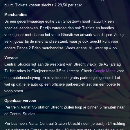
buurt. Tickets kosten slechts € 28,50 per stuk.
Merchandise
Bij een gedenkwaardige editie van Ghosttown hoort natuurlijk een
speciaal aandenken. Er zijn zaterdag dan ook T-shirts en hoodies
verkrijgbaar met daarop het vette Ghosttown artwork van dit jaar. Ze zijn
verkrijgbaar bij de merchandise stand, waar je ook terecht kunt voor
andere Dance 2 Eden merchandise. Wees er snel bij, want op = op.
Vervoer
Central Studios ligt aan de westkant van Utrecht vlakbij de A2 (afslag
7). Het adres is Gietijzerstraat 3-5 te Utrecht. Check
Google Maps
voor
een routebeschrijving. Er is voldoende gratis parkeergelegenheid. Let
wel op dat je je auto op een officiële parkeerplek zet om een boete te
voorkomen.
Openbaar vervoer
Per trein: Vanaf NS station Utrecht Zuilen loop je binnen 5 minuten naar
de Central Studios.
Per bus heen: Vanaf Centraal Station Utrecht neem je buslijn 14 richting