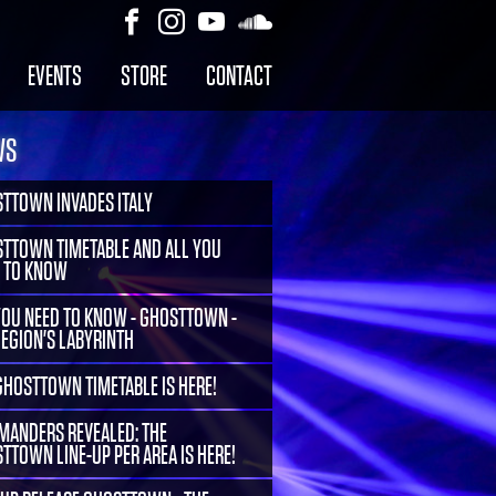
EVENTS
STORE
CONTACT
WS
TTOWN INVADES ITALY
TTOWN TIMETABLE AND ALL YOU
 TO KNOW
YOU NEED TO KNOW - GHOSTTOWN -
LEGION'S LABYRINTH
GHOSTTOWN TIMETABLE IS HERE!
ANDERS REVEALED: THE
TTOWN LINE-UP PER AREA IS HERE!