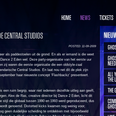
HOME
NEWS
TICKETS
NIEU
DE CENTRAL STUDIOS
GHOS
POSTED: 11-09-2009
er als paddestoelen uit de grond. En als er iemand is die weet
GHOS
t Dance 2 Eden wel. Deze party-organisatie van het eerste uur
NEED
n zij waren die eerste organisatie die een oldstyle-zaal
endarische Central Studios. En laat nou net dít de plek zijn
ALL 
 september haar nieuwste concept ‘Flashbackz’ presenteert.
THE 
THE 
s een ruim begrip, waar niet iedereen dezelfde uitleg aan geeft,
gen. Alex de Ras, creative director bij Dance 2 Eden, licht dit
COMM
de stijl die globaal tussen 1990 en 1993 werd geproduceerd, dus
GHOS
 wordt genoemd. Distorted kicks kwamen nog weinig voor,
nog geen duidelijke scheiding te ontdekken met bijvoorbeeld