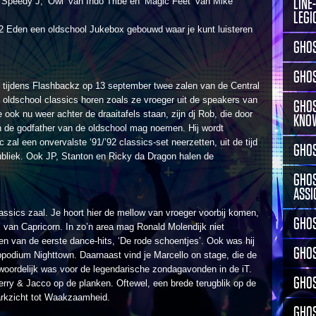
LINE
n Speedy J, ‘Owl’ van Indo Tribe en ‘Magic Feet’ van Mike
LEGI
2 Eden een oldschool Jukebox gebouwd waar je kunt luisteren
GHOS
GHOS
n tijdens Flashbackz op 13 september twee zalen van de Central
e oldschool classics horen zoals ze vroeger uit de speakers van
GHOS
ook nu weer achter de draaitafels staan, zijn dj Rob, die door
KNO
ich de godfather van de oldschool mag noemen. Hij wordt
 zal een onvervalste ‘91/’92 classics-set neerzetten, uit de tijd
GHOS
publiek. Ook JP, Stanton en Ricky da Dragon halen de
GHOS
ASSI
assics zaal. Je hoort hier de mellow van vroeger voorbij komen,
GHOS
’ van Capricorn. In zo’n area mag Ronald Molendijk niet
en van de eerste dance-hits, ‘De rode schoentjes’. Ook was hij
GHO
poppodium Nighttown. Daarnaast vind je Marcello on stage, die de
oordelijk was voor de legendarische zondagavonden in de iT.
GHOS
erry & Jacco op de planken. Oftewel, een brede terugblik op de
rkzicht tot Waakzaamheid.
GHOS