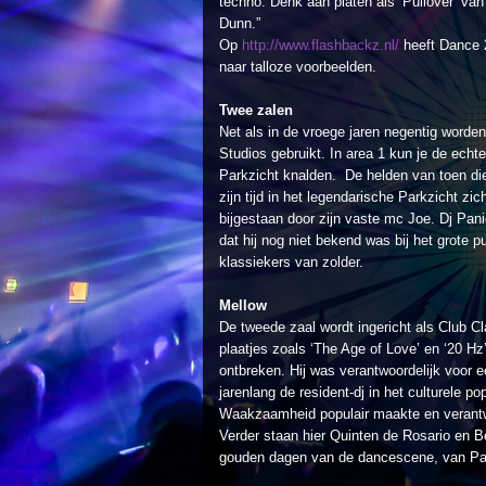
techno. Denk aan platen als ’Pullover’ va
Dunn.”
Op
http://www.flashbackz.nl/
heeft Dance 
naar talloze voorbeelden.
Twee zalen
Net als in de vroege jaren negentig worde
Studios gebruikt. In area 1 kun je de echt
Parkzicht knalden. De helden van toen die 
zijn tijd in het legendarische Parkzicht z
bijgestaan door zijn vaste mc Joe. Dj Panic
dat hij nog niet bekend was bij het grote 
klassiekers van zolder.
Mellow
De tweede zaal wordt ingericht als Club Cl
plaatjes zoals ‘The Age of Love’ en ‘20 Hz
ontbreken. Hij was verantwoordelijk voor e
jarenlang de resident-dj in het culturele 
Waakzaamheid populair maakte en verantw
Verder staan hier Quinten de Rosario en B
gouden dagen van de dancescene, van Pa