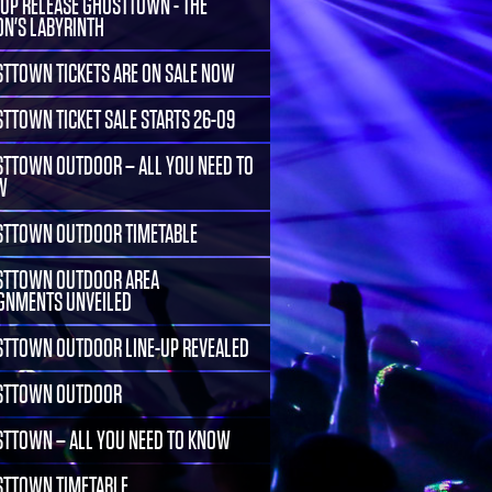
-UP RELEASE GHOSTTOWN - THE
ON'S LABYRINTH
TTOWN TICKETS ARE ON SALE NOW
TTOWN TICKET SALE STARTS 26-09
TTOWN OUTDOOR – ALL YOU NEED TO
W
TTOWN OUTDOOR TIMETABLE
TTOWN OUTDOOR AREA
GNMENTS UNVEILED
TTOWN OUTDOOR LINE-UP REVEALED
STTOWN OUTDOOR
TTOWN – ALL YOU NEED TO KNOW
TTOWN TIMETABLE