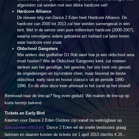
afgesloten zal worden met een dikke hardcore set!
Hardcore Alliance
De nieuwe telg van Dance 2 Eden heet Hardcore Alliance. De
hardcore van 2000 tot 2013 zal hier worden samengevat in één
tent. Met in de eerste uren pure millennium hardcore (2000-2007),
waarna vervolgens iedere geboekte act keihard zal laten horen
waar hardcore voor staat.
Oldschool Gangsters
Wie anders dan godfather DJ Rob weet hoe je een oldschool area
moet hosten? Wie de Oldschool Gangsters kent, zal meteen
denken aan het gezellige, het gewone, het ons kent ons gevoel,
de ongedwongen en bijzondere sfeer, maar bovenal de beste
oldschool, early rave en house classics uit de periode 1990-
1996. En dit alles deze keer allemaal in het zand op het strand!
Benieuwd naar de line-up? Nog even geduld. We maken de line-up op
korte termijn bekend.
Tickets en Early Bird
Kaarten voor Dance 2 Eden Outdoor zijn vanaf nu verkrijgbaar op
dance2eden.nl/tickets
. Dance 2 Eden wil de snelle beslissers graag
belonen en daarom kosten de tickets tot 1 april 2013 slechts € 25,-.