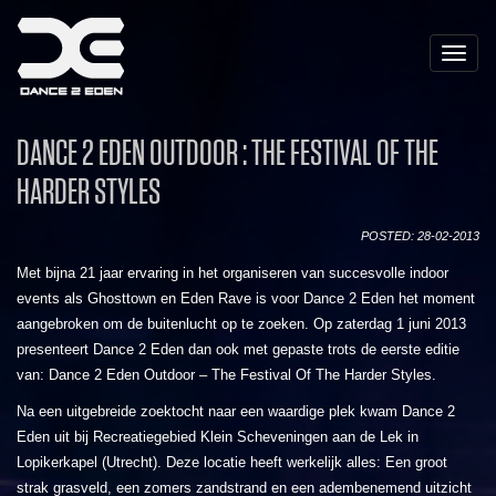
Toggle
naviga
DANCE 2 EDEN OUTDOOR : THE FESTIVAL OF THE
HARDER STYLES
POSTED: 28-02-2013
Met bijna 21 jaar ervaring in het organiseren van succesvolle indoor
events als Ghosttown en Eden Rave is voor Dance 2 Eden het moment
aangebroken om de buitenlucht op te zoeken. Op zaterdag 1 juni 2013
presenteert Dance 2 Eden dan ook met gepaste trots de eerste editie
van: Dance 2 Eden Outdoor – The Festival Of The Harder Styles.
Na een uitgebreide zoektocht naar een waardige plek kwam Dance 2
Eden uit bij Recreatiegebied Klein Scheveningen aan de Lek in
Lopikerkapel (Utrecht). Deze locatie heeft werkelijk alles: Een groot
strak grasveld, een zomers zandstrand en een adembenemend uitzicht