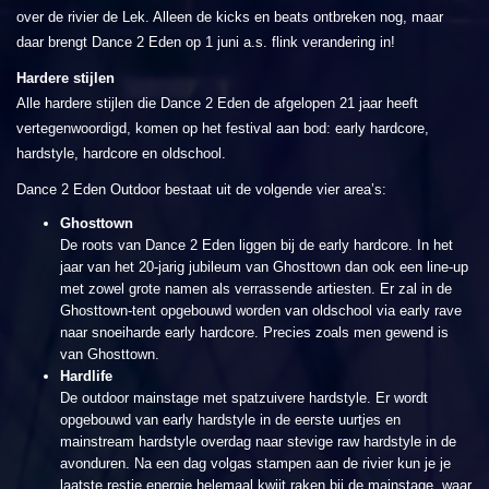
over de rivier de Lek. Alleen de kicks en beats ontbreken nog, maar
daar brengt Dance 2 Eden op 1 juni a.s. flink verandering in!
Hardere stijlen
Alle hardere stijlen die Dance 2 Eden de afgelopen 21 jaar heeft
vertegenwoordigd, komen op het festival aan bod: early hardcore,
hardstyle, hardcore en oldschool.
Dance 2 Eden Outdoor bestaat uit de volgende vier area’s:
Ghosttown
De roots van Dance 2 Eden liggen bij de early
hardcore. In het
jaar van het 20-jarig jubileum van Ghosttown dan ook een line-up
met zowel grote namen als verrassende artiesten. Er zal in de
Ghosttown-tent opgebouwd worden van oldschool via early rave
naar snoeiharde early hardcore. Precies zoals men gewend is
van Ghosttown.
Hardlife
De outdoor mainstage met spatzuivere hardstyle. Er wordt
opgebouwd van early hardstyle in de eerste uurtjes en
mainstream hardstyle overdag naar stevige raw hardstyle in de
avonduren. Na een dag volgas stampen aan de rivier kun je je
laatste restje energie helemaal kwijt raken bij de mainstage, waar