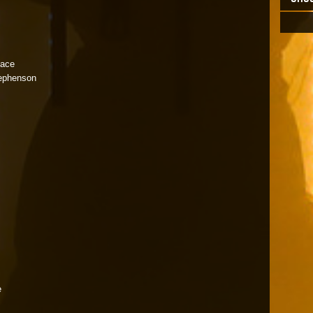
ckface
s & Stephenson
dness
&A
e