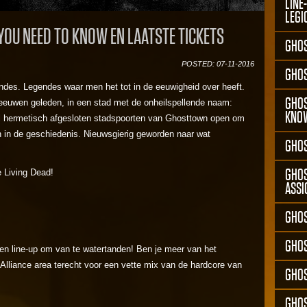
LINE
LEGI
YOU NEED TO KNOW EN LAATSTE TICKETS
GHOS
POSTED: 07-11-2016
GHOS
endes. Legendes waar men het tot in de eeuwigheid over heeft.
GHOS
 eeuwen geleden, in een stad met de onheilspellende naam:
KNO
l hermetisch afgesloten stadspoorten van Ghosttown open om
 in de geschiedenis. Nieuwsgierig geworden naar wat
GHOS
GHOS
e Living Dead!
ASSI
GHOS
GHO
een line-up om van te watertanden! Ben je meer van het
Alliance area terecht voor een vette mix van de hardcore van
GHOS
GHOS