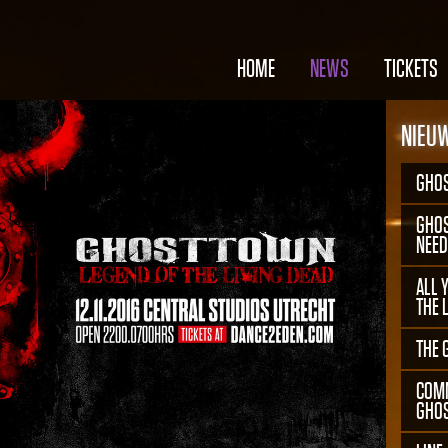
HOME
NEWS
TICKETS
NIEU
GHOS
GHOS
NEED
ALL 
THE 
THE 
COMM
GHOS