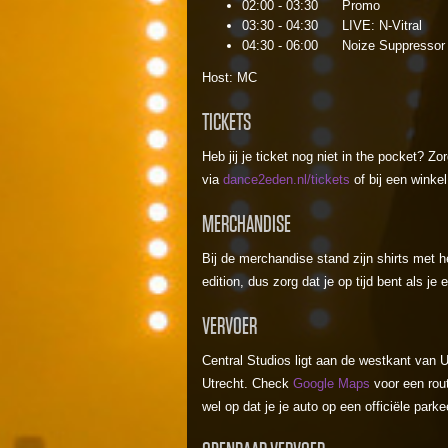
02:00 - 03:30 Promo
03:30 - 04:30 LIVE: N-Vitral
04:30 - 06:00 Noize Suppresso
Host: MC
TICKETS
Heb jij je ticket nog niet in the pocket? Zor
via
dance2eden.nl/tickets
of bij een winke
MERCHANDISE
Bij de merchandise stand zijn shirts met h
edition, dus zorg dat je op tijd bent als je
VERVOER
Central Studios ligt aan de westkant van Ut
Utrecht. Check
Google Maps
voor een rout
wel op dat je je auto op een officiële par