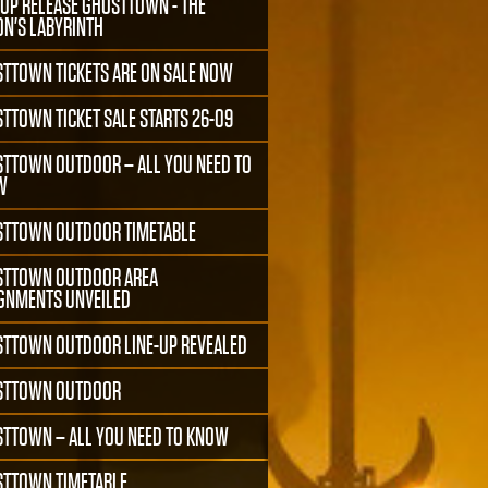
-UP RELEASE GHOSTTOWN - THE
ON'S LABYRINTH
TTOWN TICKETS ARE ON SALE NOW
TTOWN TICKET SALE STARTS 26-09
TTOWN OUTDOOR – ALL YOU NEED TO
W
TTOWN OUTDOOR TIMETABLE
TTOWN OUTDOOR AREA
GNMENTS UNVEILED
TTOWN OUTDOOR LINE-UP REVEALED
STTOWN OUTDOOR
TTOWN – ALL YOU NEED TO KNOW
TTOWN TIMETABLE