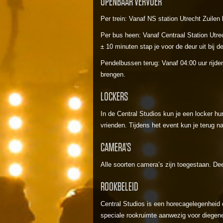
OPENBAAR VERVOER
Per trein: Vanaf NS station Utrecht Zuilen
Per bus heen: Vanaf Centraal Station Utrec
± 10 minuten stap je voor de deur uit bij de
Pendelbussen terug: Vanaf 04:00 uur rijden
brengen.
LOCKERS
In de Central Studios kun je een locker hu
vrienden. Tijdens het event kun je terug naa
CAMERA’S
Alle soorten camera’s zijn toegestaan. Deel
ROOKBELEID
Central Studios is een horecagelegenheid 
speciale rookruimte aanwezig voor diegene