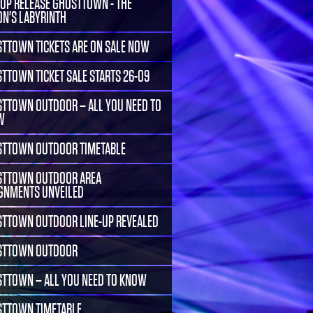
-UP RELEASE GHOSTTOWN - THE
ON'S LABYRINTH
TTOWN TICKETS ARE ON SALE NOW
TTOWN TICKET SALE STARTS 26-09
TTOWN OUTDOOR – ALL YOU NEED TO
W
TTOWN OUTDOOR TIMETABLE
TTOWN OUTDOOR AREA
GNMENTS UNVEILED
TTOWN OUTDOOR LINE-UP REVEALED
STTOWN OUTDOOR
TTOWN – ALL YOU NEED TO KNOW
TTOWN TIMETABLE