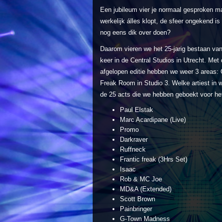
Een jubileum vier je normaal gesproken maa
werkelijk álles klopt, de sfeer ongekend i
nog eens dik over doen?
Daarom vieren we het 25-jarig bestaan v
keer in de Central Studios in Utrecht. Met 
afgelopen editie hebben we weer 3 areas:
Freak Room in Studio 3. Welke artiest in w
de 25 acts die we hebben geboekt voor het 
Paul Elstak
Marc Acardipane (Live)
Promo
Darkraver
Ruffneck
Frantic freak (3Hrs Set)
Isaac
Rob & MC Joe
MD&A (Extended)
Scott Brown
Painbringer
G-Town Madness