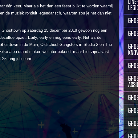
LINE
r één keer. Maar als het dan een feest blijkt te worden waarbij
LEGI
s en de muziek ronduit legendarisch, waarom zou je het dan niet
GHOS
an Ghosttown op zaterdag 15 december 2018 gewoon nog een
GHOS
dezelfde opzet: Early, early en nog eens early. Net als de
 Ghosttown in de Main, Oldschool Gangsters in Studio 2 en The
GHOS
KNO
elke area draait maken we later bekend, maar hier zijn alvast
25-jarig jubileum:
GHOS
GHOS
ASSI
GHOS
GHO
GHOS
GHOS