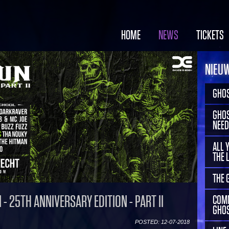
HOME
NEWS
TICKETS
NIEU
GHOS
GHOS
NEED
ALL 
THE 
THE 
- 25TH ANNIVERSARY EDITION - PART II
COMM
GHOS
POSTED: 12-07-2018